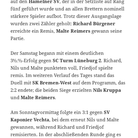
auf den
Hamelner SV
, der in der Setzliste auf Rang
fünf geführt wurde und an allen Brettern nominell
stärkere Spieler aufbot. Trotz dieser Ausgangslage
wurden zwei Zähler geholt:
Richard Bürgener
erreichte ein Remis,
Malte Reimers
gewann seine
Partie.
Der Samstag begann mit einem deutlichen
3½:½‑Erfolg gegen
SC Turm Lüneburg 2
. Richard,
Nils und Malte punkteten voll, Friedjof spielte
remis. Im weiteren Verlauf des Tages stand das
Duell mit
SK Bremen‑West
auf dem Programm, das
2:2 endete; die beiden Siege erzielten
Nils Kruppa
und
Malte Reimers
.
Am Sonntagvormittag folgte ein 3:1 gegen
SV
Kaponier Vechta
, bei dem erneut Nils und Malte
gewannen, während Richard und Friedjof
remisierten. In der abschließenden Runde ging es