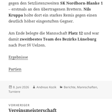
gegen den Setzlistenzweiten
SK Nordhorn‑Blanke 1
– erstmals an den übertragenen Brettern.
Nils
Kruppa
holte dort ein starkes Remis gegen einen
deutlich höher eingestuften Gegner.
Am Ende belegte die Mannschaft
Platz 12
und war
damit
zweitbestes Team des Bezirks Lüneburg
nach Post SV Uelzen.
Ergebnisse
Partien
Veröffentlicht
Autor
Kategorien
8. Juni 2026
Andreas Kozik
Berichte
,
Mannschaften
,
am
Turniere
Beitragsnavigation
VORHERIGER
Vereinsmeisterschaft
Vorheriger