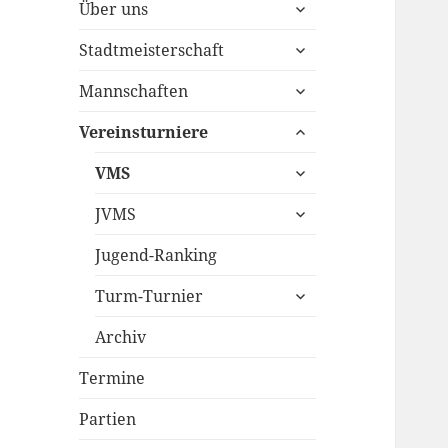
untermenü
Über uns
öffnen
untermenü
Stadtmeisterschaft
öffnen
untermenü
Mannschaften
öffnen
untermenü
Vereinsturniere
öffnen
untermenü
VMS
öffnen
untermenü
JVMS
öffnen
Jugend-Ranking
untermenü
Turm-Turnier
öffnen
Archiv
Termine
Partien