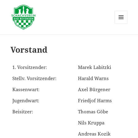
MENÜ
UND
Schachverein Bad Bevensen
WIDGETS
Vorstand
1. Vorsitzender:
Marek Labitzki
Stellv. Vorsitzender:
Harald Warns
Kassenwart:
Axel Bürgener
Jugendwart:
Friedjof Harms
Beisitzer:
Thomas Göbe
Nils Kruppa
Andreas Kozik