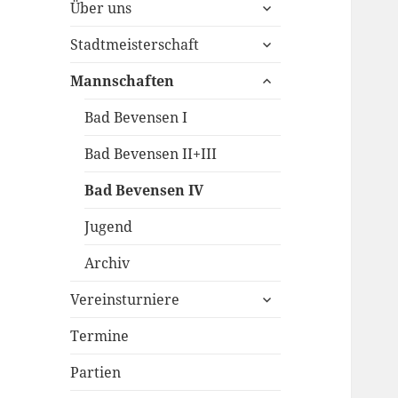
untermenü
Über uns
öffnen
untermenü
Stadtmeisterschaft
öffnen
untermenü
Mannschaften
öffnen
Bad Bevensen I
Bad Bevensen II+III
Bad Bevensen IV
Jugend
Archiv
untermenü
Vereinsturniere
öffnen
Termine
Partien