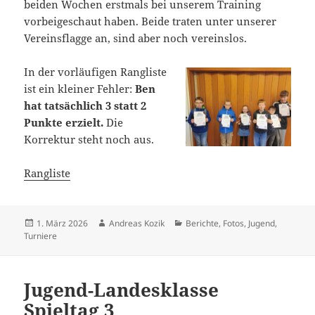
beiden Wochen erstmals bei unserem Training
vorbeigeschaut haben. Beide traten unter unserer
Vereinsflagge an, sind aber noch vereinslos.
In der vorläufigen Rangliste
ist ein kleiner Fehler:
Ben
hat tatsächlich 3 statt 2
Punkte erzielt.
Die
Korrektur steht noch aus.
Rangliste
Veröffentlicht
Autor
Kategorien
1. März 2026
Andreas Kozik
Berichte
,
Fotos
,
Jugend
,
am
Turniere
Jugend-Landesklasse
Spieltag 3