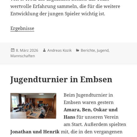
wertvolle Erfahrung sammeln, die für die weitere
Entwicklung der jungen Spieler wichtig ist.
Ergebnisse
Veröffentlicht
Autor
Kategorien
8. März 2026
Andreas Kozik
Berichte
,
Jugend
,
am
Mannschaften
Jugendturnier in Embsen
Beim Jugendturnier in
Embsen waren gestern
Amara, Ben, Oskar und
Hans
für unseren Verein
am Start. Außerdem spielten
Jonathan und Henrik
mit, die in den vergangenen