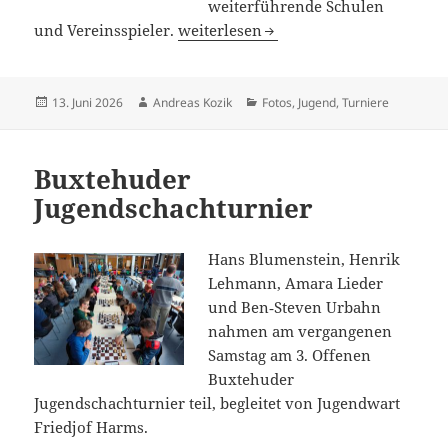
weiterführende Schulen
4. Schulschachturnier in der KGS
und Vereinsspieler.
weiterlesen
Veröffentlicht
Autor
Kategorien
13. Juni 2026
Andreas Kozik
Fotos
,
Jugend
,
Turniere
am
Buxtehuder
Jugendschachturnier
Hans Blumenstein, Henrik
Lehmann, Amara Lieder
und Ben‑Steven Urbahn
nahmen am vergangenen
Samstag am 3. Offenen
Buxtehuder
Jugendschachturnier teil, begleitet von Jugendwart
Friedjof Harms.