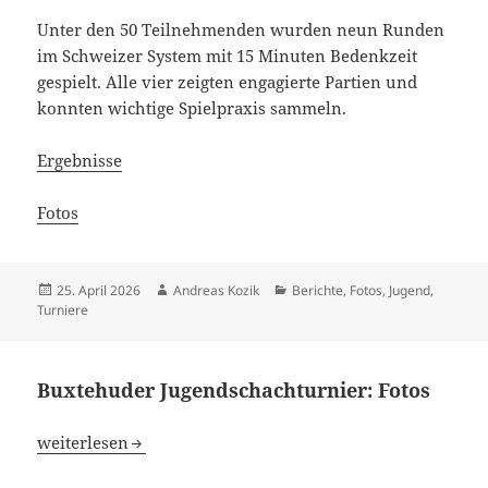
Unter den 50 Teilnehmenden wurden neun Runden
im Schweizer System mit 15 Minuten Bedenkzeit
gespielt. Alle vier zeigten engagierte Partien und
konnten wichtige Spielpraxis sammeln.
Ergebnisse
Fotos
Veröffentlicht
Autor
Kategorien
25. April 2026
Andreas Kozik
Berichte
,
Fotos
,
Jugend
,
am
Turniere
Buxtehuder Jugendschachturnier: Fotos
Buxtehuder Jugendschachturnier: Fotos
weiterlesen