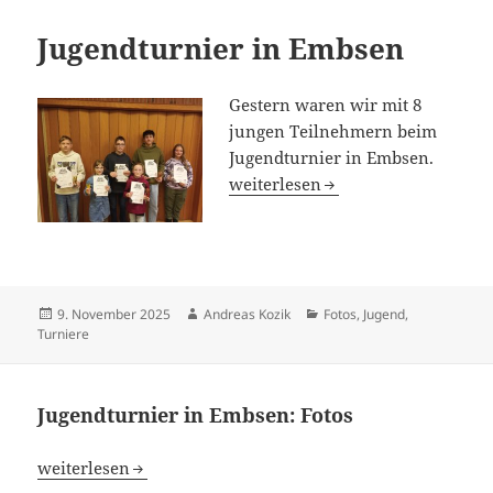
Jugendturnier in Embsen
Gestern waren wir mit 8
jungen Teilnehmern beim
Jugendturnier in Embsen.
Jugendturnier in Embsen
weiterlesen
Veröffentlicht
Autor
Kategorien
9. November 2025
Andreas Kozik
Fotos
,
Jugend
,
am
Turniere
Jugendturnier in Embsen: Fotos
Jugendturnier in Embsen: Fotos
weiterlesen