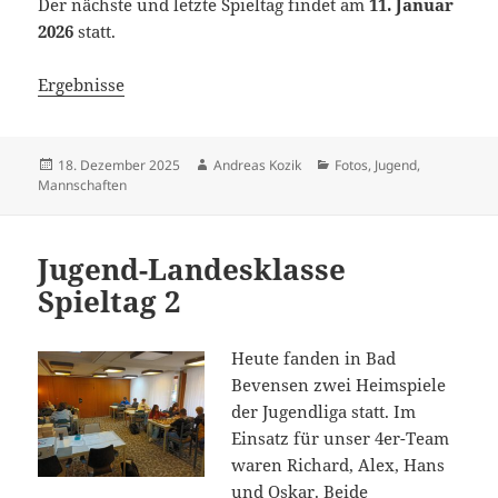
Der nächste und letzte Spieltag findet am
11. Januar
2026
statt.
Ergebnisse
Veröffentlicht
Autor
Kategorien
18. Dezember 2025
Andreas Kozik
Fotos
,
Jugend
,
am
Mannschaften
Jugend-Landesklasse
Spieltag 2
Heute fanden in Bad
Bevensen zwei Heimspiele
der Jugendliga statt. Im
Einsatz für unser 4er-Team
waren Richard, Alex, Hans
und Oskar. Beide