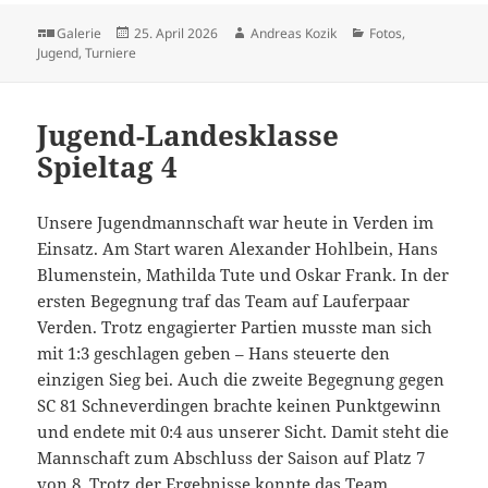
Format
Veröffentlicht
Autor
Kategorien
Galerie
25. April 2026
Andreas Kozik
Fotos
,
am
Jugend
,
Turniere
Jugend-Landesklasse
Spieltag 4
Unsere Jugendmannschaft war heute in Verden im
Einsatz. Am Start waren Alexander Hohlbein, Hans
Blumenstein, Mathilda Tute und Oskar Frank. In der
ersten Begegnung traf das Team auf Lauferpaar
Verden. Trotz engagierter Partien musste man sich
mit 1:3 geschlagen geben – Hans steuerte den
einzigen Sieg bei. Auch die zweite Begegnung gegen
SC 81 Schneverdingen brachte keinen Punktgewinn
und endete mit 0:4 aus unserer Sicht. Damit steht die
Mannschaft zum Abschluss der Saison auf Platz 7
von 8. Trotz der Ergebnisse konnte das Team