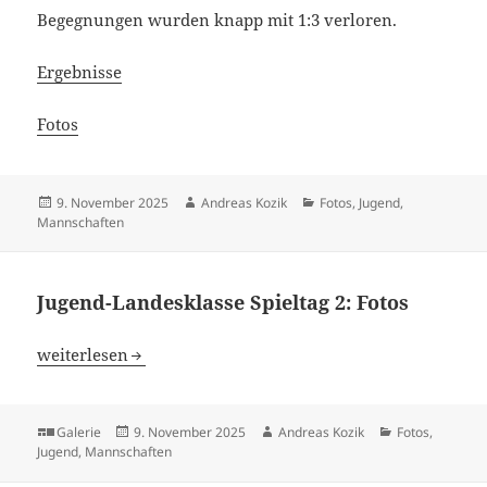
Begegnungen wurden knapp mit 1:3 verloren.
Ergebnisse
Fotos
Veröffentlicht
Autor
Kategorien
9. November 2025
Andreas Kozik
Fotos
,
Jugend
,
am
Mannschaften
Jugend-Landesklasse Spieltag 2: Fotos
Jugend-Landesklasse Spieltag 2: Fotos
weiterlesen
Format
Veröffentlicht
Autor
Kategorien
Galerie
9. November 2025
Andreas Kozik
Fotos
,
am
Jugend
,
Mannschaften