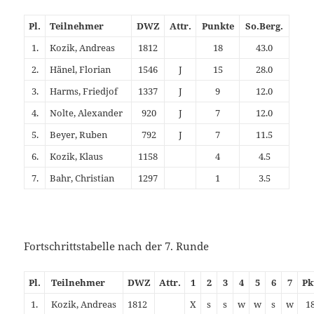
Pl.
Teilnehmer
DWZ
Attr.
Punkte
So.Berg.
1.
Kozik, Andreas
1812
18
43.0
2.
Hänel, Florian
1546
J
15
28.0
3.
Harms, Friedjof
1337
J
9
12.0
4.
Nolte, Alexander
920
J
7
12.0
5.
Beyer, Ruben
792
J
7
11.5
6.
Kozik, Klaus
1158
4
4.5
7.
Bahr, Christian
1297
1
3.5
Fortschrittstabelle nach der 7. Runde
Pl.
Teilnehmer
DWZ
Attr.
1
2
3
4
5
6
7
Pk
1.
Kozik, Andreas
1812
X
s
s
w
w
s
w
1