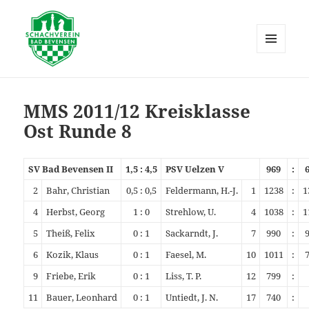
MENÜ
UND
Schachverein Bad Bevensen
WIDGETS
MMS 2011/12 Kreisklasse
Ost Runde 8
SV Bad Bevensen II
1,5 : 4,5
PSV Uelzen V
969
:
2
Bahr, Christian
0,5 : 0,5
Feldermann, H.-J.
1
1238
:
1
4
Herbst, Georg
1 : 0
Strehlow, U.
4
1038
:
1
5
Theiß, Felix
0 : 1
Sackarndt, J.
7
990
:
6
Kozik, Klaus
0 : 1
Faesel, M.
10
1011
:
9
Friebe, Erik
0 : 1
Liss, T. P.
12
799
:
11
Bauer, Leonhard
0 : 1
Untiedt, J. N.
17
740
: