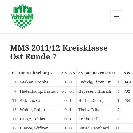
MENÜ
UND
Schachverein Bad Bevensen
WIDGETS
MMS 2011/12 Kreisklasse
Ost Runde 7
SC Turm Lüneburg V
2,5 : 3,5
SV Bad Bevensen II
535
1
Gerken, Fronke
1 : 0
Ludwig, Timm, Dr.
1
1664
7
Hedenkamp, Bastian
0,5 : 0,5
Hayessen, Hinrich
3
792
11
Akkuzu, Can
0 : 1
Herbst, Georg
4
754
12
Walter, Robert
0 : 1
Theiß, Felix
5
17
Lange, Tobias
0 : 1
Friebe, Erik
9
18
Bjerke, Gfrörer
1 : 0
Bauer, Leonhard
11