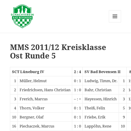
MENÜ
UND
Schachverein Bad Bevensen
WIDGETS
MMS 2011/12 Kreisklasse
Ost Runde 5
SCT Lüneburg IV
2 : 4
SV Bad Bevensen II
1
Müller, Helmut
0 : 1
Ludwig, Timm, Dr.
1
1
2
Friedrichsen, Hans Christian
1 : 0
Bahr, Christian
2
1
3
Frerich, Marcus
– : +
Hayessen, Hinrich
3
1
4
Thorn, Volker
0 : 1
Theiß, Felix
5
1
10
Bergner, Olaf
0 : 1
Friebe, Erik
9
16
Piechaczek, Marcus
1 : 0
Lappöhn, Rene
10