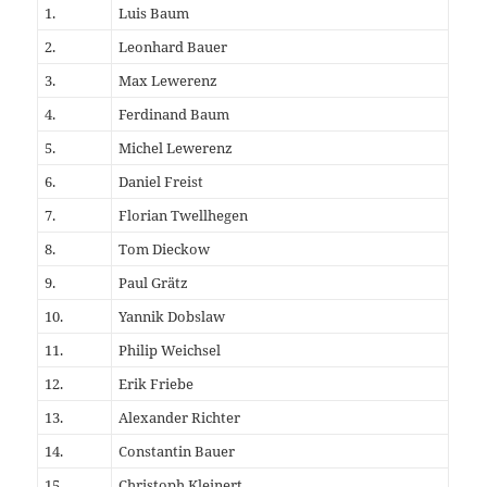
1.
Luis Baum
2.
Leonhard Bauer
3.
Max Lewerenz
4.
Ferdinand Baum
5.
Michel Lewerenz
6.
Daniel Freist
7.
Florian Twellhegen
8.
Tom Dieckow
9.
Paul Grätz
10.
Yannik Dobslaw
11.
Philip Weichsel
12.
Erik Friebe
13.
Alexander Richter
14.
Constantin Bauer
15.
Christoph Kleinert