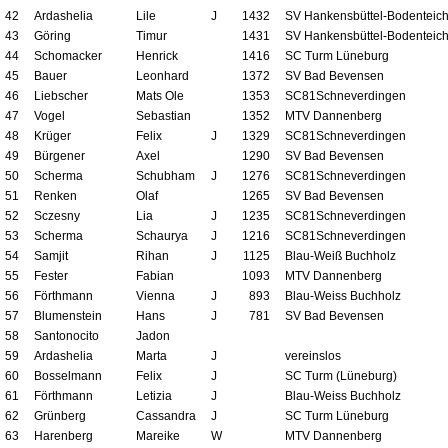
42
Ardashelia
Lile
J
1432
SV Hankensbüttel-Bodenteic
43
Göring
Timur
1431
SV Hankensbüttel-Bodenteic
44
Schomacker
Henrick
1416
SC Turm Lüneburg
45
Bauer
Leonhard
1372
SV Bad Bevensen
46
Liebscher
Mats Ole
1353
SC81Schneverdingen
47
Vogel
Sebastian
1352
MTV Dannenberg
48
Krüger
Felix
J
1329
SC81Schneverdingen
49
Bürgener
Axel
1290
SV Bad Bevensen
50
Scherma
Schubham
J
1276
SC81Schneverdingen
51
Renken
Olaf
1265
SV Bad Bevensen
52
Sczesny
Lia
J
1235
SC81Schneverdingen
53
Scherma
Schaurya
J
1216
SC81Schneverdingen
54
Samjit
Rihan
J
1125
Blau-Weiß Buchholz
55
Fester
Fabian
1093
MTV Dannenberg
56
Förthmann
Vienna
J
893
Blau-Weiss Buchholz
57
Blumenstein
Hans
J
781
SV Bad Bevensen
58
Santonocito
Jadon
59
Ardashelia
Marta
J
vereinslos
60
Bosselmann
Felix
J
SC Turm (Lüneburg)
61
Förthmann
Letizia
J
Blau-Weiss Buchholz
62
Grünberg
Cassandra
J
SC Turm Lüneburg
63
Harenberg
Mareike
W
MTV Dannenberg