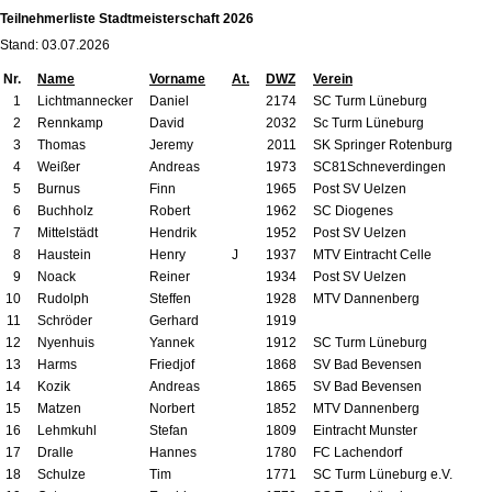
Teilnehmerliste Stadtmeisterschaft 2026
Stand: 03.07.2026
Nr.
Name
Vorname
At.
DWZ
Verein
1
Lichtmannecker
Daniel
2174
SC Turm Lüneburg
2
Rennkamp
David
2032
Sc Turm Lüneburg
3
Thomas
Jeremy
2011
SK Springer Rotenburg
4
Weißer
Andreas
1973
SC81Schneverdingen
5
Burnus
Finn
1965
Post SV Uelzen
6
Buchholz
Robert
1962
SC Diogenes
7
Mittelstädt
Hendrik
1952
Post SV Uelzen
8
Haustein
Henry
J
1937
MTV Eintracht Celle
9
Noack
Reiner
1934
Post SV Uelzen
10
Rudolph
Steffen
1928
MTV Dannenberg
11
Schröder
Gerhard
1919
12
Nyenhuis
Yannek
1912
SC Turm Lüneburg
13
Harms
Friedjof
1868
SV Bad Bevensen
14
Kozik
Andreas
1865
SV Bad Bevensen
15
Matzen
Norbert
1852
MTV Dannenberg
16
Lehmkuhl
Stefan
1809
Eintracht Munster
17
Dralle
Hannes
1780
FC Lachendorf
18
Schulze
Tim
1771
SC Turm Lüneburg e.V.