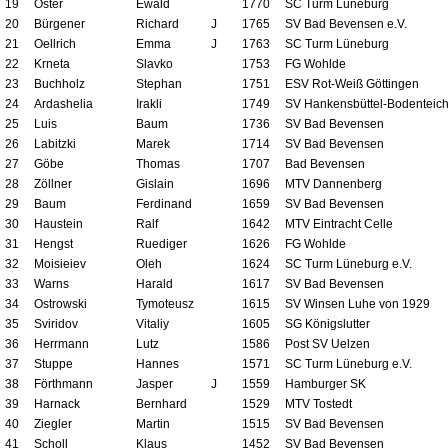
19
Oster
Ewald
1770
SC Turm Lüneburg
20
Bürgener
Richard
J
1765
SV Bad Bevensen e.V.
21
Oellrich
Emma
J
1763
SC Turm Lüneburg
22
Krneta
Slavko
1753
FG Wohlde
23
Buchholz
Stephan
1751
ESV Rot-Weiß Göttingen
24
Ardashelia
Irakli
1749
SV Hankensbüttel-Bodenteic
25
Luis
Baum
1736
SV Bad Bevensen
26
Labitzki
Marek
1714
SV Bad Bevensen
27
Göbe
Thomas
1707
Bad Bevensen
28
Zöllner
Gislain
1696
MTV Dannenberg
29
Baum
Ferdinand
1659
SV Bad Bevensen
30
Haustein
Ralf
1642
MTV Eintracht Celle
31
Hengst
Ruediger
1626
FG Wohlde
32
Moisieiev
Oleh
1624
SC Turm Lüneburg e.V.
33
Warns
Harald
1617
SV Bad Bevensen
34
Ostrowski
Tymoteusz
1615
SV Winsen Luhe von 1929
35
Sviridov
Vitaliy
1605
SG Königslutter
36
Herrmann
Lutz
1586
Post SV Uelzen
37
Stuppe
Hannes
1571
SC Turm Lüneburg e.V.
38
Förthmann
Jasper
J
1559
Hamburger SK
39
Harnack
Bernhard
1529
MTV Tostedt
40
Ziegler
Martin
1515
SV Bad Bevensen
41
Scholl
Klaus
1452
SV Bad Bevensen