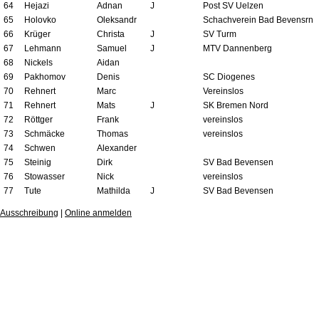
64
Hejazi
Adnan
J
Post SV Uelzen
65
Holovko
Oleksandr
Schachverein Bad Bevensrn
66
Krüger
Christa
J
SV Turm
67
Lehmann
Samuel
J
MTV Dannenberg
68
Nickels
Aidan
69
Pakhomov
Denis
SC Diogenes
70
Rehnert
Marc
Vereinslos
71
Rehnert
Mats
J
SK Bremen Nord
72
Röttger
Frank
vereinslos
73
Schmäcke
Thomas
vereinslos
74
Schwen
Alexander
75
Steinig
Dirk
SV Bad Bevensen
76
Stowasser
Nick
vereinslos
77
Tute
Mathilda
J
SV Bad Bevensen
Ausschreibung
|
Online anmelden