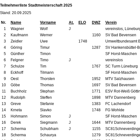
Teilnehmerliste Stadtmeisterschaft 2025
Stand: 20.09.2025
Nr.
Name
Vorname
At.
ELO
DWZ
Verein
1
Wagner
Wolf
J
vereinslos, Lünebur
2
Kaufmann
Werner
1160
SV Bad Bevensen
3
Zeidler
Uwe
1748
Umweltbundesamt B
4
Göring
Timur
1287
SV Hankensbüttel-B
5
Günther
Timon
SF Horst-Maschen
6
Felgner
Timo
J
vereinslos
7
Schulze
Tim
1767
SC Turm Lüneburg
8
Eckhoff
Tilmann
SF Horst-Maschen
9
Oest
Thorsten
1952
MTV Salzhausen
10
Göbe
Thomas
1697
SV Bad Bevensen
11
Buchholz
Stephan
1771
ESV Rot-Weiß Götti
12
Rudolph
Steffen
1898
MTV Dannenberg
13
Greve
Stefanie
1383
FC Lachendorf
14
Krneta
Slavko
1748
FG Wohlde
15
Hohmann
Simon
J
SF Horst-Maschen
16
Derek
Siegmann
J
1644
MTV Dannenberg
17
Scherma
Schubham
J
1155
SC81Schneverding
18
Scherma
Schaurya
1279
SC81Schneverding