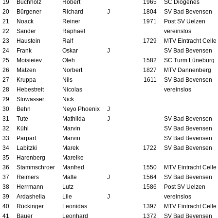
19
Buchholz
Robert
1965
SC Diogenes
20
Bürgener
Richard
J
1804
SV Bad Bevensen
21
Noack
Reiner
1971
Post SV Uelzen
22
Sander
Raphael
vereinslos
23
Haustein
Ralf
1729
MTV Eintracht Celle
24
Frank
Oskar
J
SV Bad Bevensen
25
Moisieiev
Oleh
1582
SC Turm Lüneburg
26
Matzen
Norbert
1827
MTV Dannenberg
27
Kruppa
Nils
1611
SV Bad Bevensen
28
Hebestreit
Nicolas
vereinslos
29
Stowasser
Nick
30
Behn
Neyo Phoenix
J
31
Tute
Mathilda
J
SV Bad Bevensen
32
Kühl
Marvin
SV Bad Bevensen
33
Parpart
Marvin
SV Bad Bevensen
34
Labitzki
Marek
1722
SV Bad Bevensen
35
Harenberg
Mareike
36
Stammschroer
Manfred
1550
MTV Eintracht Celle
37
Reimers
Malte
J
1564
SV Bad Bevensen
38
Herrmann
Lutz
1586
Post SV Uelzen
39
Ardashelia
Lile
J
vereinslos
40
Rückinger
Leonidas
1397
MTV Eintracht Celle
41
Bauer
Leonhard
1372
SV Bad Bevensen