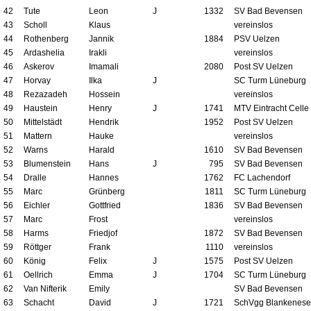
42
Tute
Leon
J
1332
SV Bad Bevensen
43
Scholl
Klaus
vereinslos
44
Rothenberg
Jannik
1884
PSV Uelzen
45
Ardashelia
Irakli
vereinslos
46
Askerov
Imamali
2080
Post SV Uelzen
47
Horvay
Ilka
J
SC Turm Lüneburg
48
Rezazadeh
Hossein
vereinslos
49
Haustein
Henry
J
1741
MTV Eintracht Celle
50
Mittelstädt
Hendrik
1952
Post SV Uelzen
51
Mattern
Hauke
vereinslos
52
Warns
Harald
1610
SV Bad Bevensen
53
Blumenstein
Hans
J
795
SV Bad Bevensen
54
Dralle
Hannes
1762
FC Lachendorf
55
Marc
Grünberg
1811
SC Turm Lüneburg
56
Eichler
Gottfried
1836
SV Bad Bevensen
57
Marc
Frost
vereinslos
58
Harms
Friedjof
1872
SV Bad Bevensen
59
Röttger
Frank
1110
vereinslos
60
König
Felix
J
1575
Post SV Uelzen
61
Oellrich
Emma
J
1704
SC Turm Lüneburg
62
Van Nifterik
Emily
SV Bad Bevensen
63
Schacht
David
J
1721
SchVgg Blankenese