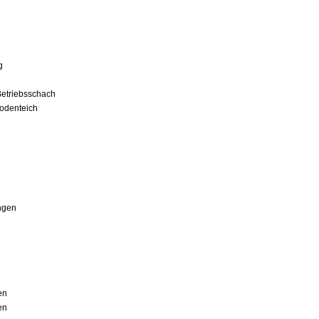
g
etriebsschach
odenteich
ngen
en
en